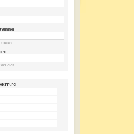
stnummer
stteilen
mmer
satzteilen
zeichnung