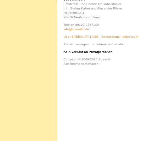
Ersatzteile und Service für Gabelstapler
Inh. Stefan Kallert und Alexander Pfister
Hauptstraße 4
90616 Neuhof a.d. Zenn
Telefon 09107-9257149
info@speedlift.de
Über SPEEDLIFT
|
AGB
|
Datenschutz
|
Impressum
Preisänderungen und Irrtümer vorbehalten.
Kein Verkauf an Privatpersonen.
Copyright © 2006-2026 Speedlift.
Alle Rechte vorbehalten.