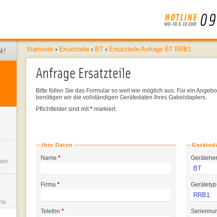
Startseite
›
Ersatzteile
›
BT
›
Ersatzteile-Anfrage BT RRB1
Bitte füllen Sie das Formular so weit wie möglich aus. Für ein Angebo
benötigen wir die vollständigen Gerätedaten Ihres Gabelstaplers.
Pflichtfelder sind mit
*
markiert.
Ihre Daten
Geräted
Name
*
Geräteher
nen
Firma
*
Gerätetyp
ne.
Telefon
*
Serienn