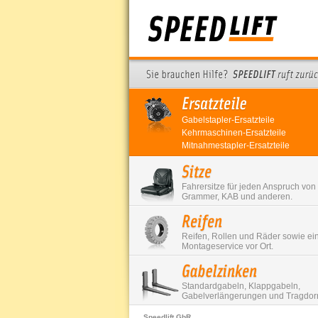
Gabelstapler-Ersatzteile
Kehrmaschinen-Ersatzteile
Mitnahmestapler-Ersatzteile
Fahrersitze für jeden Anspruch von
Grammer, KAB und anderen.
Reifen, Rollen und Räder sowie ei
Montageservice vor Ort.
Standardgabeln, Klappgabeln,
Gabelverlängerungen und Tragdor
Speedlift GbR