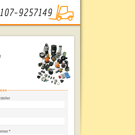
t
aten
steller
ummer
*