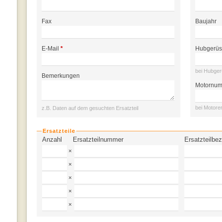
Fax
Baujahr
E-Mail
*
Hubgerü
bei Hubgerü
Bemerkungen
Motornu
bei Motorer
z.B. Daten auf dem gesuchten Ersatzteil
Ersatzteile
Anzahl
Ersatzteilnummer
Ersatzteilbe
×
×
×
×
×