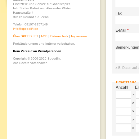
Ersatzteile und Service für Gabelstapler
Inh. Stefan Kallert und Alexander Pfister
Hauptstraße 4
Fax
90616 Neuhof a.d. Zenn
Telefon 09107-9257149
info@speedlift.de
E-Mail
*
Über SPEEDLIFT
|
AGB
|
Datenschutz
|
Impressum
Preisänderungen und Irrtümer vorbehalten.
Bemerkunge
Kein Verkauf an Privatpersonen.
Copyright © 2006-2026 Speedlift.
Alle Rechte vorbehalten.
z.B. Daten auf 
Ersatzteile
Anzahl
Er
×
×
×
×
×