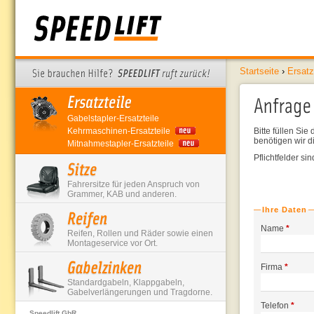
Startseite
›
Ersatz
Gabelstapler-Ersatzteile
Kehrmaschinen-Ersatzteile
Bitte füllen Si
benötigen wir d
Mitnahmestapler-Ersatzteile
Pflichtfelder si
Fahrersitze für jeden Anspruch von
Grammer, KAB und anderen.
Ihre Daten
Name
*
Reifen, Rollen und Räder sowie einen
Montageservice vor Ort.
Firma
*
Standardgabeln, Klappgabeln,
Gabelverlängerungen und Tragdorne.
Telefon
*
Speedlift GbR